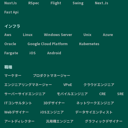
NuxtJs
RSpec
Flight
Swing
Next.Js
Fast Api
インフラ
Aws
Linux
Windows Server
Unix
Azure
Oracle
Google Cloud Platform
Kubernetes
Fargate
iOS
Android
職種
マーケター
プロダクトマネージャー
エンジニアリングマネージャー
VPoE
クラウドエンジニア
サーバーサイドエンジニア
モバイルエンジニア
CRE
SRE
ITコンサルタント
3Dデザイナー
ネットワークエンジニア
Webデザイナー
iOSエンジニア
データサイエンティスト
アートディレクター
汎用機エンジニア
グラフィックデザイナー