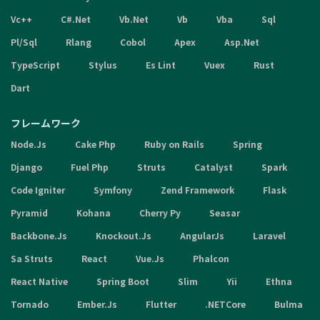
Vc++
C#.Net
Vb.Net
Vb
Vba
Sql
Pl/Sql
Rlang
Cobol
Apex
Asp.Net
TypeScript
Stylus
Es Lint
Vuex
Rust
Dart
フレームワーク
Node.Js
Cake Php
Ruby on Rails
Spring
Django
Fuel Php
Struts
Catalyst
Spark
Code Igniter
Symfony
Zend Framework
Flask
Pyramid
Kohana
Cherry Py
Seasar
Backbone.Js
Knockout.Js
AngularJs
Laravel
Sa Struts
React
Vue.Js
Phalcon
React Native
Spring Boot
Slim
Yii
Ethna
Tornado
Ember.Js
Flutter
.NETCore
Bulma