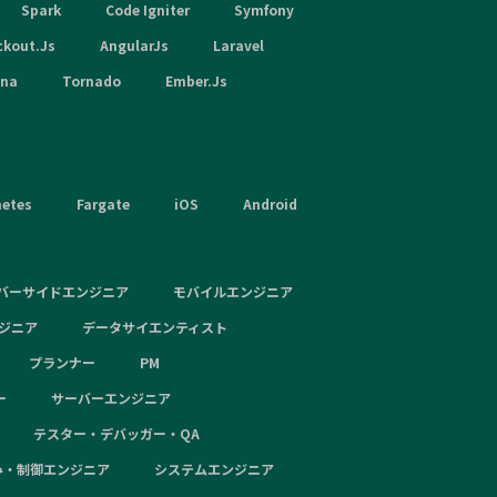
Spark
Code Igniter
Symfony
ckout.Js
AngularJs
Laravel
hna
Tornado
Ember.Js
netes
Fargate
iOS
Android
バーサイドエンジニア
モバイルエンジニア
ンジニア
データサイエンティスト
プランナー
PM
ー
サーバーエンジニア
テスター・デバッガー・QA
み・制御エンジニア
システムエンジニア