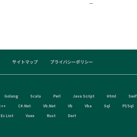
ー
サイトマップ
プライバシーポリシー
Golang
Scala
Perl
Java Script
Html
Swif
c++
C#.Net
Vb.Net
Vb
Vba
Sql
Pl/Sql
Es Lint
Vuex
Rust
Dart