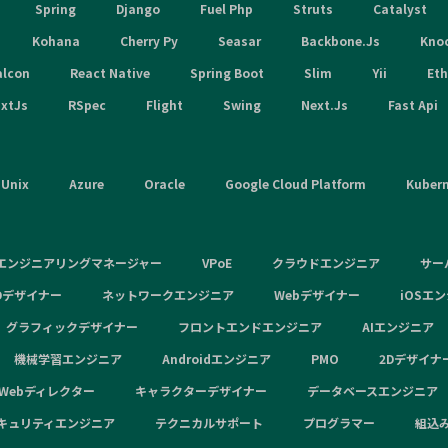
Spring
Django
Fuel Php
Struts
Catalyst
Kohana
Cherry Py
Seasar
Backbone.Js
Kno
alcon
React Native
Spring Boot
Slim
Yii
Et
xtJs
RSpec
Flight
Swing
Next.Js
Fast Api
Unix
Azure
Oracle
Google Cloud Platform
Kuber
エンジニアリングマネージャー
VPoE
クラウドエンジニア
サー
Dデザイナー
ネットワークエンジニア
Webデザイナー
iOSエ
グラフィックデザイナー
フロントエンドエンジニア
AIエンジニア
機械学習エンジニア
Androidエンジニア
PMO
2Dデザイナ
Webディレクター
キャラクターデザイナー
データベースエンジニア
キュリティエンジニア
テクニカルサポート
プログラマー
組込