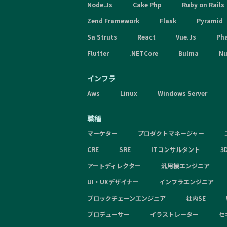
Node.Js
Cake Php
Ruby on Rails
Zend Framework
Flask
Pyramid
Sa Struts
React
Vue.Js
Ph
Flutter
.NETCore
Bulma
Nu
インフラ
Aws
Linux
Windows Server
職種
マーケター
プロダクトマネージャー
CRE
SRE
ITコンサルタント
3
アートディレクター
汎用機エンジニア
UI・UXデザイナー
インフラエンジニア
ブロックチェーンエンジニア
社内SE
プロデューサー
イラストレーター
セ