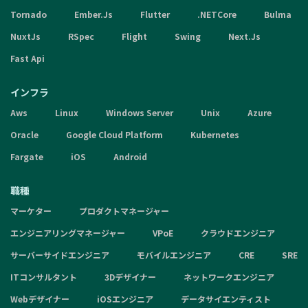
Tornado
Ember.Js
Flutter
.NETCore
Bulma
NuxtJs
RSpec
Flight
Swing
Next.Js
Fast Api
インフラ
Aws
Linux
Windows Server
Unix
Azure
Oracle
Google Cloud Platform
Kubernetes
Fargate
iOS
Android
職種
マーケター
プロダクトマネージャー
エンジニアリングマネージャー
VPoE
クラウドエンジニア
サーバーサイドエンジニア
モバイルエンジニア
CRE
SRE
ITコンサルタント
3Dデザイナー
ネットワークエンジニア
Webデザイナー
iOSエンジニア
データサイエンティスト