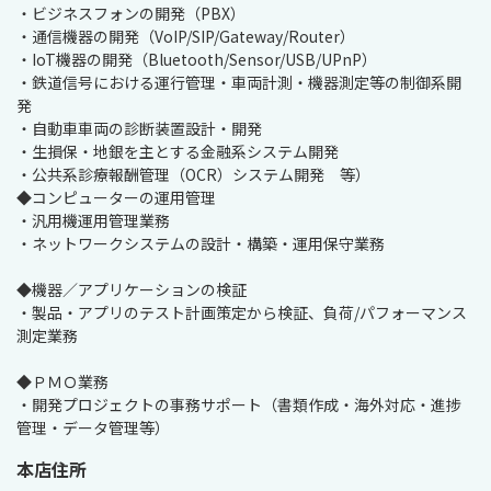
・ビジネスフォンの開発（PBX）

・通信機器の開発（VoIP/SIP/Gateway/Router）

・IoT機器の開発（Bluetooth/Sensor/USB/UPnP）

・鉄道信号における運行管理・車両計測・機器測定等の制御系開
発

・自動車車両の診断装置設計・開発

・生損保・地銀を主とする金融系システム開発

・公共系診療報酬管理（OCR）システム開発　等）

◆コンピューターの運用管理

・汎用機運用管理業務

・ネットワークシステムの設計・構築・運用保守業務

◆機器／アプリケーションの検証

・製品・アプリのテスト計画策定から検証、負荷/パフォーマンス
測定業務

◆ＰＭＯ業務

・開発プロジェクトの事務サポート（書類作成・海外対応・進捗
管理・データ管理等）
本店住所