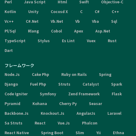
Perl
Java Script
Html
Swift
Objective-C
Kotlin
Unity
Cocosd X
C
C#
C++
Vc++
C#.Net
Vb.Net
Vb
Vba
Sql
Pl/Sql
Rlang
Cobol
Apex
Asp.Net
TypeScript
Stylus
Es Lint
Vuex
Rust
Dart
フレームワーク
Node.Js
Cake Php
Ruby on Rails
Spring
Django
Fuel Php
Struts
Catalyst
Spark
Code Igniter
Symfony
Zend Framework
Flask
Pyramid
Kohana
Cherry Py
Seasar
Backbone.Js
Knockout.Js
AngularJs
Laravel
Sa Struts
React
Vue.Js
Phalcon
React Native
Spring Boot
Slim
Yii
Ethna