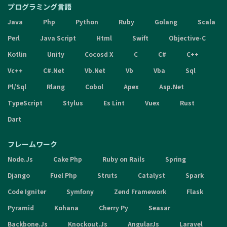
プログラミング言語
Java
Php
Python
Ruby
Golang
Scala
Perl
Java Script
Html
Swift
Objective-C
Kotlin
Unity
Cocosd X
C
C#
C++
Vc++
C#.Net
Vb.Net
Vb
Vba
Sql
Pl/Sql
Rlang
Cobol
Apex
Asp.Net
TypeScript
Stylus
Es Lint
Vuex
Rust
Dart
フレームワーク
Node.Js
Cake Php
Ruby on Rails
Spring
Django
Fuel Php
Struts
Catalyst
Spark
Code Igniter
Symfony
Zend Framework
Flask
Pyramid
Kohana
Cherry Py
Seasar
Backbone.Js
Knockout.Js
AngularJs
Laravel