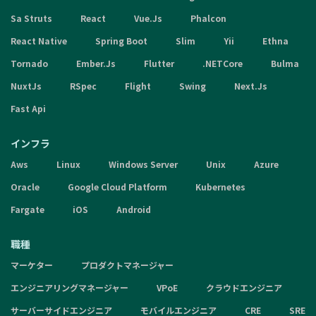
Sa Struts
React
Vue.Js
Phalcon
React Native
Spring Boot
Slim
Yii
Ethna
Tornado
Ember.Js
Flutter
.NETCore
Bulma
NuxtJs
RSpec
Flight
Swing
Next.Js
Fast Api
インフラ
Aws
Linux
Windows Server
Unix
Azure
Oracle
Google Cloud Platform
Kubernetes
Fargate
iOS
Android
職種
マーケター
プロダクトマネージャー
エンジニアリングマネージャー
VPoE
クラウドエンジニア
サーバーサイドエンジニア
モバイルエンジニア
CRE
SRE