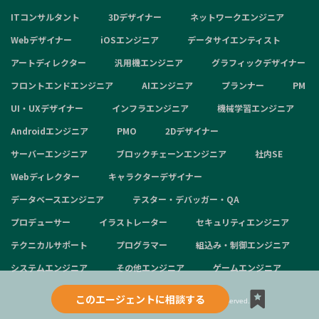
ITコンサルタント
3Dデザイナー
ネットワークエンジニア
Webデザイナー
iOSエンジニア
データサイエンティスト
アートディレクター
汎用機エンジニア
グラフィックデザイナー
フロントエンドエンジニア
AIエンジニア
プランナー
PM
UI・UXデザイナー
インフラエンジニア
機械学習エンジニア
Androidエンジニア
PMO
2Dデザイナー
サーバーエンジニア
ブロックチェーンエンジニア
社内SE
Webディレクター
キャラクターデザイナー
データベースエンジニア
テスター・デバッガー・QA
プロデューサー
イラストレーター
セキュリティエンジニア
テクニカルサポート
プログラマー
組込み・制御エンジニア
システムエンジニア
その他エンジニア
ゲームエンジニア
このエージェントに相談する
Copyright © 2024 aggregation inc. All Rights Reserved.