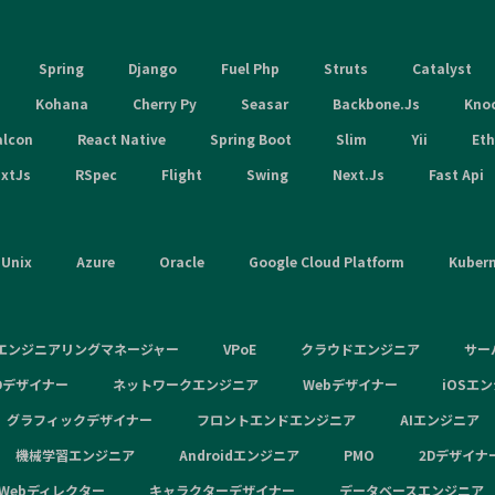
Spring
Django
Fuel Php
Struts
Catalyst
Kohana
Cherry Py
Seasar
Backbone.Js
Kno
alcon
React Native
Spring Boot
Slim
Yii
Et
xtJs
RSpec
Flight
Swing
Next.Js
Fast Api
Unix
Azure
Oracle
Google Cloud Platform
Kuber
エンジニアリングマネージャー
VPoE
クラウドエンジニア
サー
Dデザイナー
ネットワークエンジニア
Webデザイナー
iOSエ
グラフィックデザイナー
フロントエンドエンジニア
AIエンジニア
機械学習エンジニア
Androidエンジニア
PMO
2Dデザイナ
Webディレクター
キャラクターデザイナー
データベースエンジニア