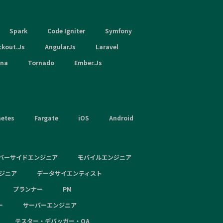
Spark
Code Igniter
Symfony
ckout.Js
AngularJs
Laravel
hna
Tornado
Ember.Js
netes
Fargate
iOS
Android
バーサイドエンジニア
モバイルエンジニア
ンジニア
データサイエンティスト
プランナー
PM
ー
サーバーエンジニア
テスター・デバッガー・QA