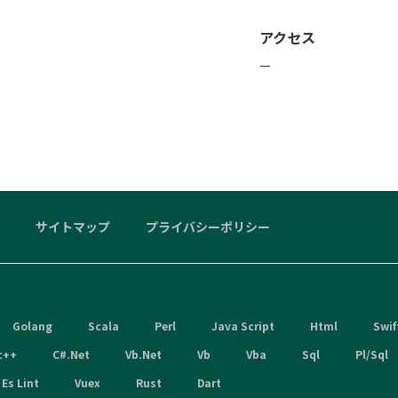
アクセス
ー
サイトマップ
プライバシーポリシー
Golang
Scala
Perl
Java Script
Html
Swif
c++
C#.Net
Vb.Net
Vb
Vba
Sql
Pl/Sql
Es Lint
Vuex
Rust
Dart