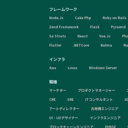
フレームワーク
Node.Js
Cake Php
Ruby on Rails
Zend Framework
Flask
Pyramid
Sa Struts
React
Vue.Js
Ph
Flutter
.NETCore
Bulma
Nu
インフラ
Aws
Linux
Windows Server
職種
マーケター
プロダクトマネージャー
CRE
SRE
ITコンサルタント
3
アートディレクター
汎用機エンジニア
UI・UXデザイナー
インフラエンジニア
ブロックチェーンエンジニア
社内SE